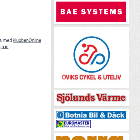
vs med
KlubbenOnline
ga in