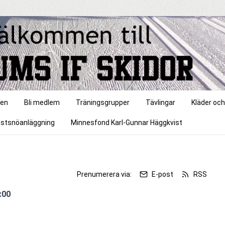
gen
Bli medlem
Träningsgrupper
Tävlingar
Kläder och
stsnöanläggning
Minnesfond Karl-Gunnar Häggkvist
Prenumerera via:
E-post
RSS
:00