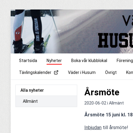
Startsida
Nyheter
Boka vår klubblokal
Förenin
Tävlingskalender
Väder i Husum
Övrigt
Kon
Årsmöte
Alla nyheter
Allmänt
2020-06-02 i
Allmänt
Årsmöte 15 juni kl. 18
Inbjudan
 till årsmöte!