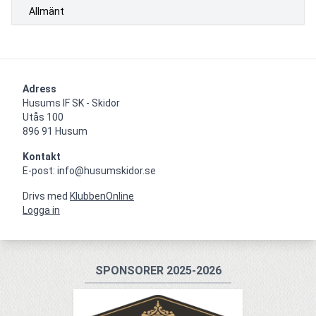
Allmänt
Adress
Husums IF SK - Skidor

Utås 100

896 91 Husum
Kontakt
E-post: info@husumskidor.se
Drivs med
KlubbenOnline
Logga in
SPONSORER 2025-2026