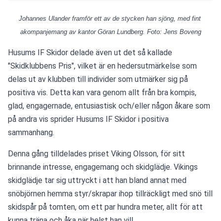
Johannes Ulander framför ett av de stycken han sjöng, med fint 
akompanjemang av kantor Göran Lundberg. Foto: Jens Boveng
Husums IF Skidor delade även ut det så kallade 
"Skidklubbens Pris", vilket är en hedersutmärkelse som 
delas ut av klubben till individer som utmärker sig på 
positiva vis. Detta kan vara genom allt från bra kompis, 
glad, engagernade, entusiastisk och/eller någon åkare som 
på andra vis sprider Husums IF Skidor i positiva 
sammanhang.
Denna gång tilldelades priset Viking Olsson, för sitt 
brinnande intresse, engagemang och skidglädje. Vikings 
skidglädje tar sig uttryckt i att han bland annat med 
snöbjörnen hemma styr/skrapar ihop tillräckligt med snö till 
skidspår på tomten, om ett par hundra meter, allt för att 
kunna träna och åka när helst han vill. 