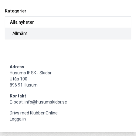
Kategorier
Alla nyheter
Allmänt
Adress
Husums IF SK - Skidor

Utås 100

896 91 Husum
Kontakt
E-post: info@husumskidor.se
Drivs med
KlubbenOnline
Logga in