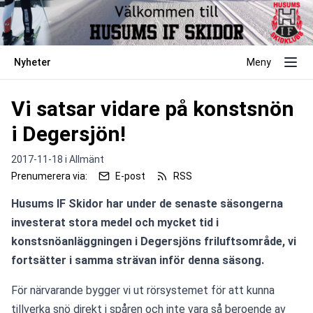
Nyheter
Meny
Vi satsar vidare på konstsnön
i Degersjön!
2017-11-18 i
Allmänt
Prenumerera via:
E-post
RSS
Husums IF Skidor har under de senaste säsongerna 
investerat stora medel och mycket tid i 
konstsnöanläggningen i Degersjöns friluftsområde, vi 
fortsätter i samma strävan inför denna säsong.
För närvarande bygger vi ut rörsystemet för att kunna 
tillverka snö direkt i spåren och inte vara så beroende av 