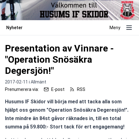
Nyheter
Meny
Presentation av Vinnare -
"Operation Snösäkra
Degersjön!"
2017-02-11 i
Allmänt
Prenumerera via:
E-post
RSS
Husums IF Skidor vill börja med att tacka alla som 
hjälpt oss genom "Operation Snösäkra Degeresjön!". 
Inte mindre än 84st gåvor räknades in, till en total 
summa på 59.800:- Stort tack för ert engagemang! 