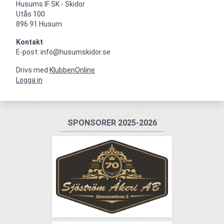
Husums IF SK - Skidor

Utås 100

896 91 Husum
Kontakt
E-post: info@husumskidor.se
Drivs med
KlubbenOnline
Logga in
SPONSORER 2025-2026