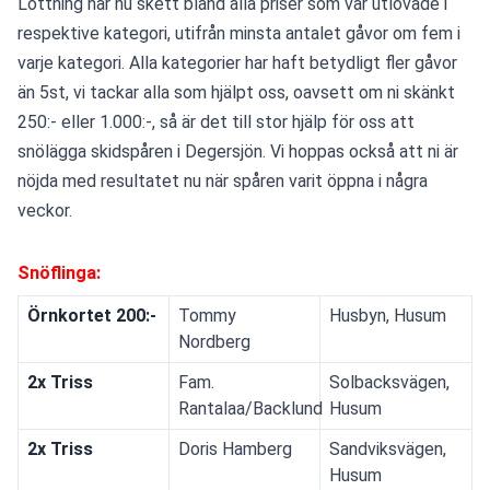
Lottning har nu skett bland alla priser som var utlovade i 
respektive kategori, utifrån minsta antalet gåvor om fem i 
varje kategori. Alla kategorier har haft betydligt fler gåvor 
än 5st, vi tackar alla som hjälpt oss, oavsett om ni skänkt 
250:- eller 1.000:-, så är det till stor hjälp för oss att 
snölägga skidspåren i Degersjön. Vi hoppas också att ni är 
nöjda med resultatet nu när spåren varit öppna i några 
veckor.
Snöflinga:
Örnkortet 200:-
Tommy
Husbyn, Husum
Nordberg
2x Triss
Fam.
Solbacksvägen,
Rantalaa/Backlund
Husum
2x Triss
Doris Hamberg
Sandviksvägen,
Husum