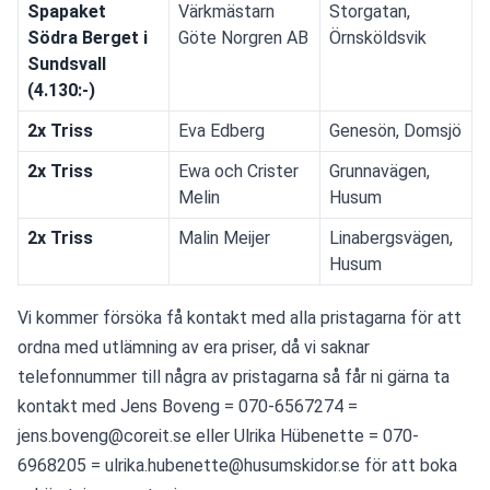
Spapaket
Värkmästarn
Storgatan,
Södra Berget i
Göte Norgren AB
Örnsköldsvik
Sundsvall
(4.130:-)
2x Triss
Eva Edberg
Genesön, Domsjö
2x Triss
Ewa och Crister
Grunnavägen,
Melin
Husum
2x Triss
Malin Meijer
Linabergsvägen,
Husum
Vi kommer försöka få kontakt med alla pristagarna för att 
ordna med utlämning av era priser, då vi saknar 
telefonnummer till några av pristagarna så får ni gärna ta 
kontakt med Jens Boveng = 070-6567274 = 
jens.boveng@coreit.se eller Ulrika Hübenette = 070-
6968205 = ulrika.hubenette@husumskidor.se för att boka 