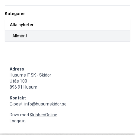
Kategorier
Alla nyheter
Allmänt
Adress
Husums IF SK - Skidor

Utås 100

896 91 Husum
Kontakt
E-post: info@husumskidor.se
Drivs med
KlubbenOnline
Logga in