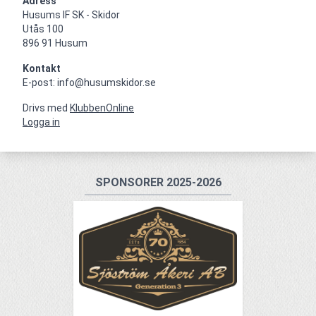
Adress
Husums IF SK - Skidor

Utås 100

896 91 Husum
Kontakt
E-post: info@husumskidor.se
Drivs med
KlubbenOnline
Logga in
SPONSORER 2025-2026