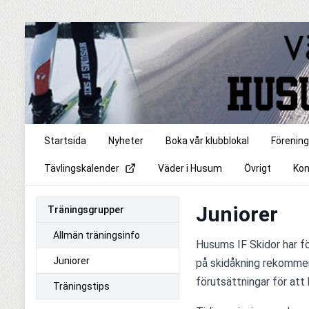
Startsida
Nyheter
Boka vår klubblokal
Förenin
Tävlingskalender
Väder i Husum
Övrigt
Kon
Juniorer
Träningsgrupper
Allmän träningsinfo
Husums IF Skidor har fö
Juniorer
på skidåkning rekommend
förutsättningar för att
Träningstips