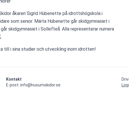
niorer 
kidor åkaren Sigrid Hübenette på idrottshögskola i 
idare som senior. Märta Hübenette går skidgymnasiet i 
Lycksele. Viking Olsson går skidgymnasiet i Sollefteå. Alla representerar numera 
K
.
a till i sina studier och utveckling inom idrotten!
Kontakt
Dri
E-post: info@husumskidor.se
Log