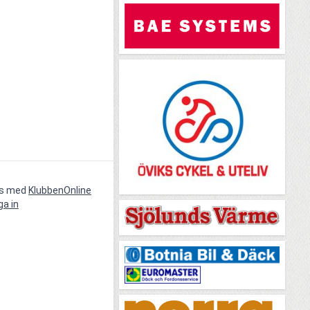
vs med
KlubbenOnline
ga in