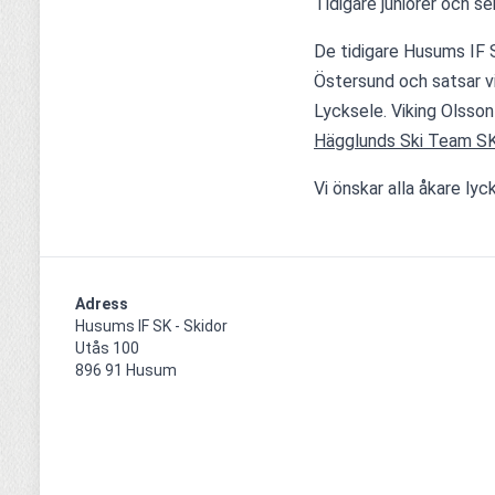
Tidigare juniorer och se
De tidigare Husums IF S
Östersund och satsar v
Hägglunds Ski Team S
Vi önskar alla åkare lyck
Adress
Husums IF SK - Skidor

Utås 100

896 91 Husum